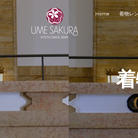
Home
着物レ
着