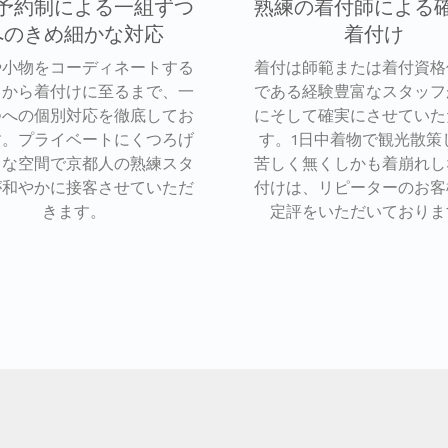
予約制による一組ずつ
熟練の着付師による
へのきめ細かな対応
着付け
や小物をコーディネートする
着付は師範または着付資格
ろから着付けに至るまで、一
である経験豊富なスタッフ
つへの個別対応を徹底してお
にそして確実にさせていた
す。プライベートにくつろげ
す。1日中着物で観光散策
うな空間で京都人の熟練スタ
苦しく無くしかも着崩れし
が和やかに接客させていただ
付けは、リピーターのお客
きます。
定評をいただいておりま