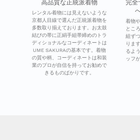
高品質な正統派着物
完全
レンタル着物には見えないような
京都人目線で選んだ正統派着物を
着物
多数取り揃えております。お太鼓
とこ
結びの帯に正絹手組帯締めのトラ
組ず
ディショナルなコーディネートは
りま
UME SAKURAの基本です。着物
るよ
の質や柄、コーディネートは和装
ッフ
業のプロが自信を持ってお勧めで
きるものばかりです。