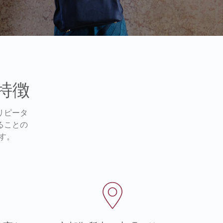
の特徴
リピータ
ることの
です。