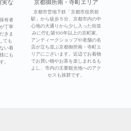
確実な
京都御所南・寺町エリア
京都市営地下鉄「京都市役所前
駅」から徒歩５分、京都市内の中
保有者
心地の大通りから少し入った街並
が丁寧
みに佇む築100年以上の京町家。
だきま
アンティークショップや老舗の名
しても
店が立ち並ぶ京都御所南・寺町エ
ない着
リアにございます。近辺でお着物
様にも
でお買い物やお茶を楽しまれるも
す。
よし、市内の主要観光地へのアク
セスも抜群です。