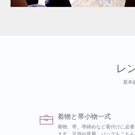
レ
基本
着物と帯小物一式
着物、帯、帯締めなど着付けに必要
ます。足袋や草履、バッグもこちら