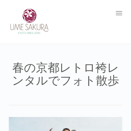
Toggl
navig
春の京都レトロ袴レ
ンタルでフォト散歩