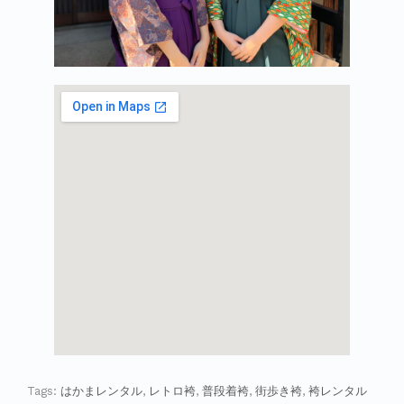
Tags:
はかまレンタル
,
レトロ袴
,
普段着袴
,
街歩き袴
,
袴レンタル